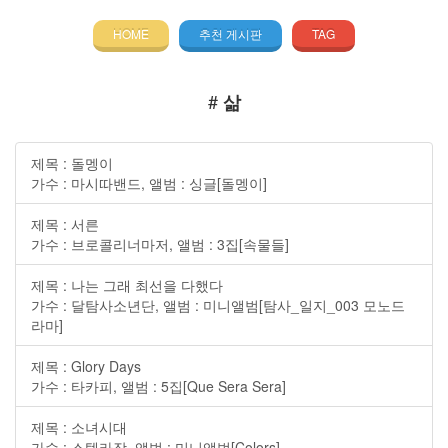
HOME
추천 게시판
TAG
#
삶
제목 : 돌멩이
가수 : 마시따밴드, 앨범 : 싱글[돌멩이]
제목 : 서른
가수 : 브로콜리너마저, 앨범 : 3집[속물들]
제목 : 나는 그래 최선을 다했다
가수 : 달탐사소년단, 앨범 : 미니앨범[탐사_일지_003 모노드
라마]
제목 : Glory Days
가수 : 타카피, 앨범 : 5집[Que Sera Sera]
제목 : 소녀시대
가수 : 스텔라장, 앨범 : 미니앨범[Colors]