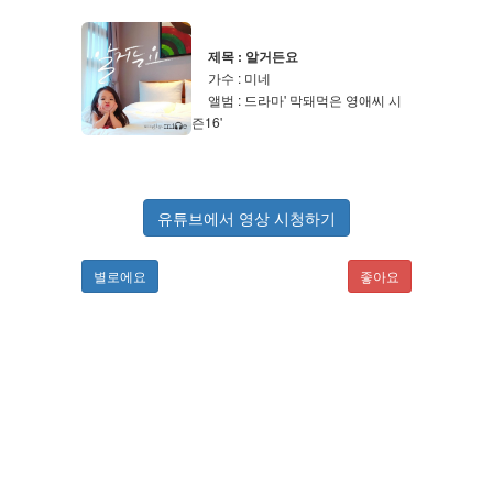
제목 : 알거든요
가수 : 미네
앨범 : 드라마' 막돼먹은 영애씨 시
즌16'
유튜브에서 영상 시청하기
별로에요
좋아요