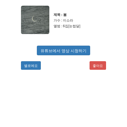
제목 : 봄
가수 : 이소라
앨범 : 6집[눈썹달]
유튜브에서 영상 시청하기
별로에요
좋아요